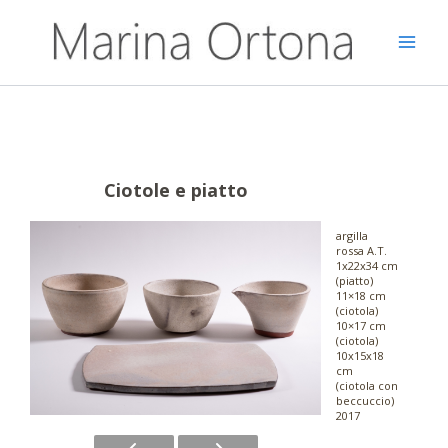
Vai
al
contenuto
Ciotole e piatto
argilla
rossa A.T.
1x22x34 cm
(piatto)
11×18 cm
(ciotola)
10×17 cm
(ciotola)
10x15x18
cm
(ciotola con
beccuccio)
2017