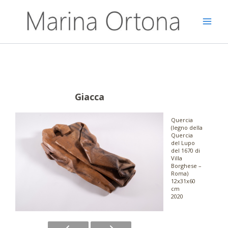
Vai
al
contenuto
Giacca
Quercia
(legno della
Quercia
del Lupo
del 1670 di
Villa
Borghese –
Roma)
12x31x60
cm
2020