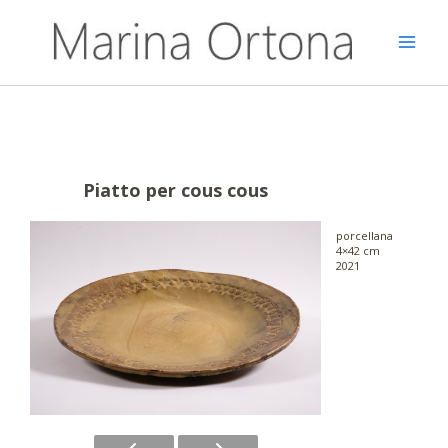
Vai
al
contenuto
Piatto per cous cous
porcellana
4×42 cm
2021