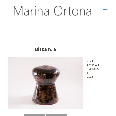
Vai
al
contenuto
Bitta n. 6
argilla
rossa A.T.
39x30x27
cm
2023